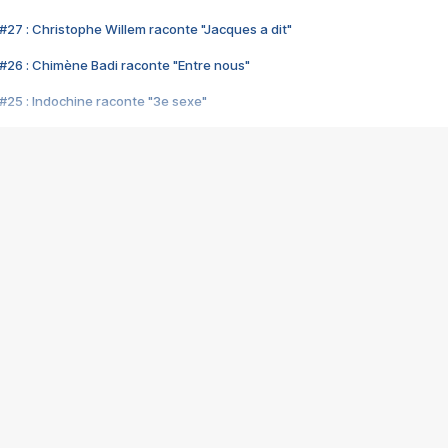
#27 : Christophe Willem raconte "Jacques a dit"
#26 : Chimène Badi raconte "Entre nous"
#25 : Indochine raconte "3e sexe"
#24 : Zaho raconte "C'est chelou"
#23 : Patrick Bruel raconte "Au café des délices"
#22 : Kyo raconte "Le chemin"
#21 : Nolwenn Leroy raconte "Cassé"
#20 : Patrick Hernandez raconte "Born to be alive"
#19 : Lorie raconte "Près de moi"
#18 : Michael Jones raconte "A nos actes manqués" (avec Jean-Jacque
#17 : Khaled raconte "Aïcha"
#16 : Corneille raconte "Parce qu'on vient de loin"