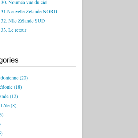
 30. Nouméa vue du ciel
 31.Nouvelle Zelande NORD
 32. Nlle Zélande SUD
33. Le retour
gories
édonienne
(20)
lédonie
(18)
lande
(12)
L'île
(8)
5)
)
5)