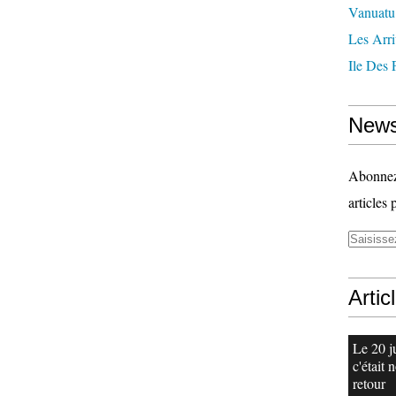
Vanuatu
Les Arri
Ile Des 
News
Abonnez-
articles 
Artic
Le 20 j
c'était 
retour