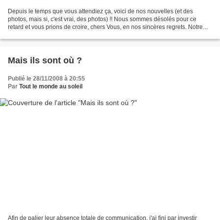
Depuis le temps que vous attendiez ça, voici de nos nouvelles (et des
photos, mais si, c'est vrai, des photos) !! Nous sommes désolés pour ce
retard et vous prions de croire, chers Vous, en nos sincères regrets. Notre
séjour au Japon a été tellement riche...
Mais ils sont où ?
Publié le 28/11/2008 à 20:55
Par
Tout le monde au soleil
Afin de palier leur absence totale de communication, j'ai fini par investir