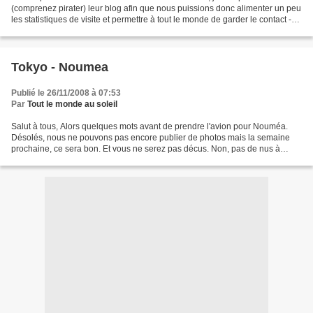
(comprenez pirater) leur blog afin que nous puissions donc alimenter un peu
les statistiques de visite et permettre à tout le monde de garder le contact -
chose qu'ils n'ont apparemment...
Tokyo - Noumea
Publié le 26/11/2008 à 07:53
Par
Tout le monde au soleil
Salut à tous, Alors quelques mots avant de prendre l'avion pour Nouméa.
Désolés, nous ne pouvons pas encore publier de photos mais la semaine
prochaine, ce sera bon. Et vous ne serez pas décus. Non, pas de nus à
l'horizon, mais des curiosités à partager...